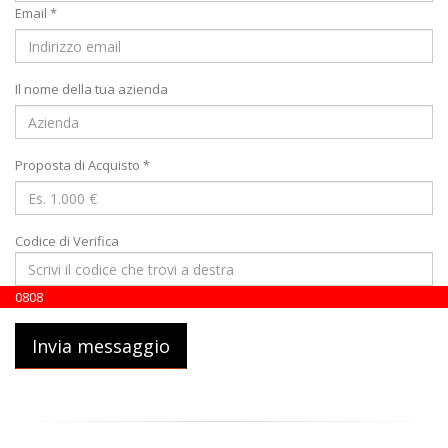
Email *
Il nome della tua azienda
Proposta di Acquisto *
Codice di Verifica
0
8
0
8